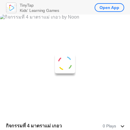
TinyTap
Open App
Kids' Learning Games
กิจกรรมที่ 4 มาตราแม่ เกอว
0 Plays