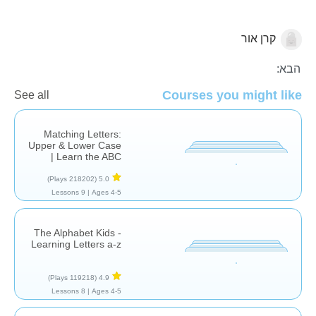
קרן אור
אותיות וצלילים
הבא:
Courses you might like
See all
Matching Letters:
Upper & Lower Case
| Learn the ABC
(218202 Plays)
5.0
9 Lessons
Ages 4-5 |
The Alphabet Kids -
Learning Letters a-z
(119218 Plays)
4.9
8 Lessons
Ages 4-5 |