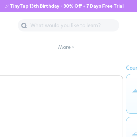
🎉TinyTap 13th Birthday - 30% Off + 7 Days Free Trial
More
Cour