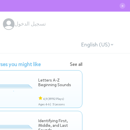
✕
تسجيل الدخول
English (US)
ses you might like
See all
Letters A-Z
Beginning Sounds
4,9
(39192 Plays)
Ages 4-6 |
5 Lessons
Identifying First,
Middle, and Last