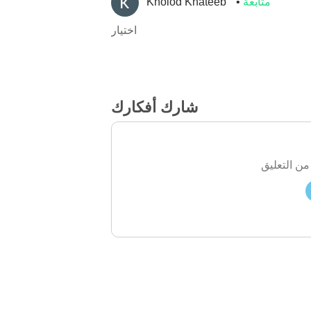
متابعة
Kholod Khateeb
اختيار
شارك أفكارك
من التعليق