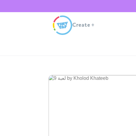
Create
+