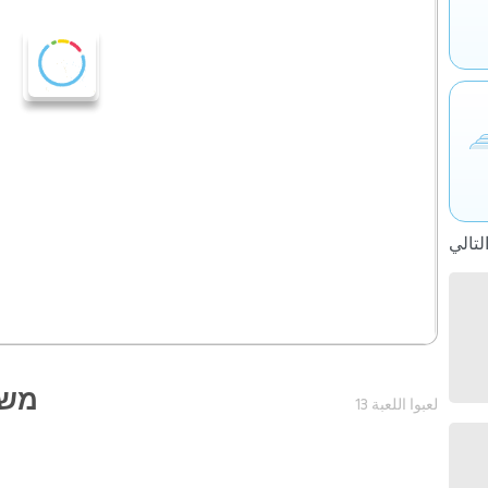
משחק 1 - חש
13 لعبوا اللعبة