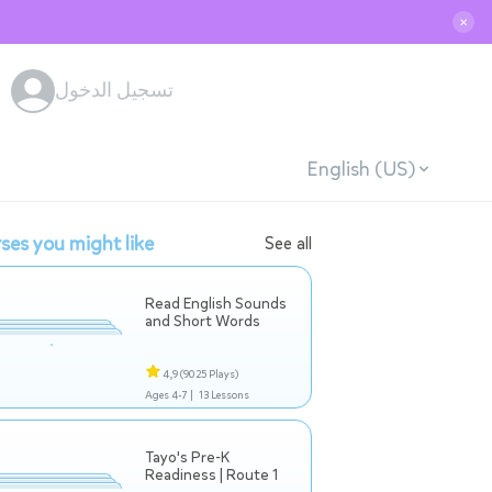
✕
تسجيل الدخول
English (US)
ses you might like
See all
Read English Sounds
and Short Words
4,9
(9025 Plays)
Ages 4-7 |
13 Lessons
Tayo's Pre-K
Readiness | Route 1