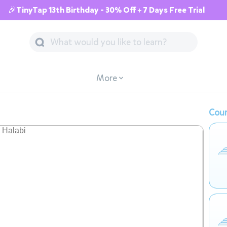
🎉TinyTap 13th Birthday - 30% Off + 7 Days Free Trial
More
Cour