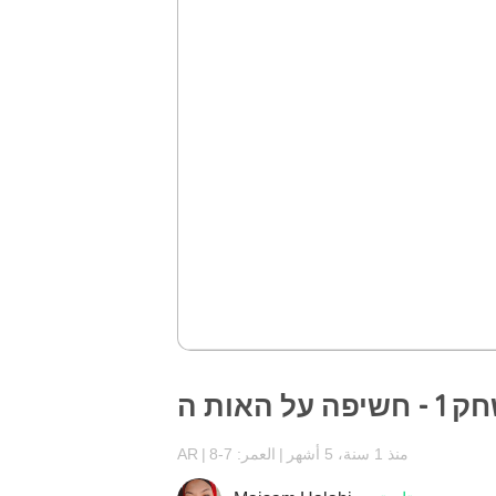
יפה על האות ה
منذ 1 سنة، 5 أشهر
العمر: 7-8
AR