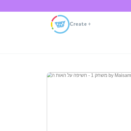
Create
+