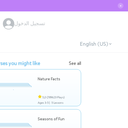
✕
تسجيل الدخول
English (US)
ses you might like
See all
Nature Facts
5,0
(789623 Plays)
Ages 3-5 |
5 Lessons
Seasons of Fun