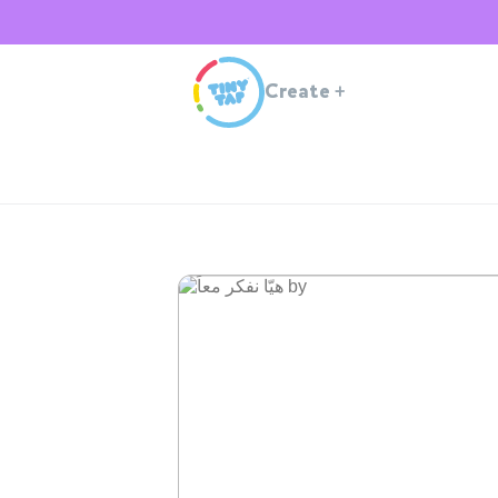
Create
+