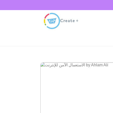
Create
+