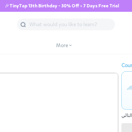
🎉TinyTap 13th Birthday - 30% Off + 7 Days Free Trial
More
Cour