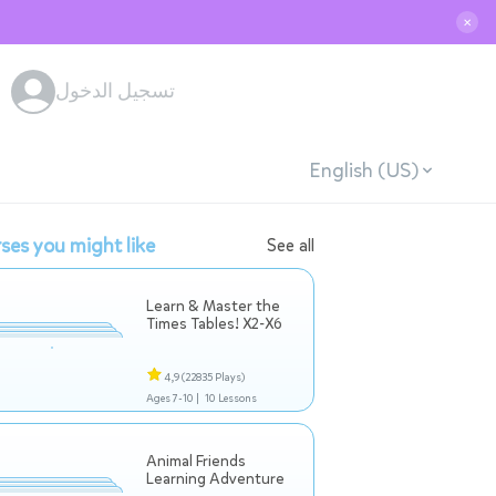
✕
تسجيل الدخول
English (US)
ses you might like
See all
Learn & Master the
Times Tables! X2-X6
4,9
(22835 Plays)
Ages 7-10 |
10 Lessons
Animal Friends
Learning Adventure