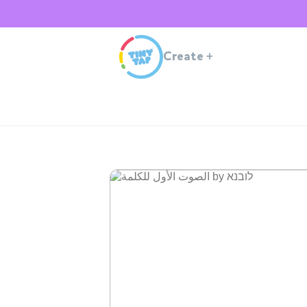
Create
+