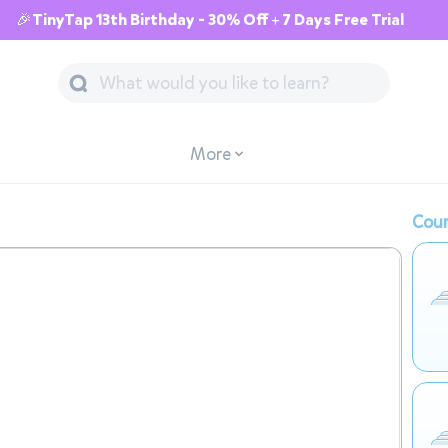
🎉TinyTap 13th Birthday - 30% Off + 7 Days Free Trial
More
Cour