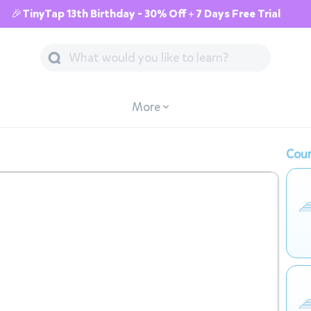
🎉TinyTap 13th Birthday - 30% Off + 7 Days Free Trial
More
Cour