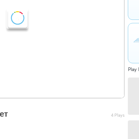
Play 
ет
4 Plays