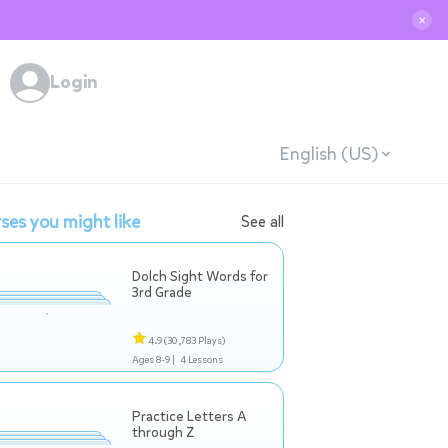
✕
Login
English (US)
ses you might like
See all
Dolch Sight Words for
3rd Grade
4.9
(30,783 Plays)
Ages 8-9 |
4 Lessons
Practice Letters A
through Z