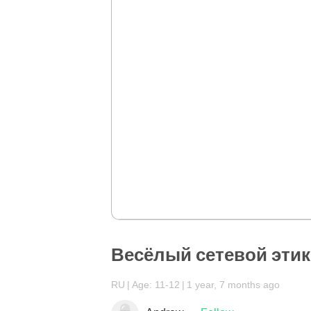
Весёлый сетевой этик
RU
Age: 11-12
1 year, 7 months ago