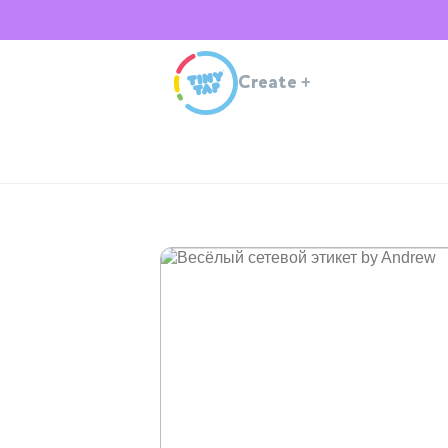
Create
+