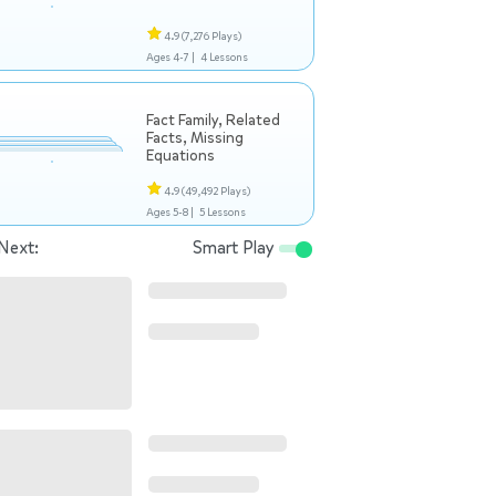
4.9
(7,276 Plays)
Ages 4-7 |
4 Lessons
Fact Family, Related
Facts, Missing
Equations
4.9
(49,492 Plays)
Ages 5-8 |
5 Lessons
Next:
Smart Play