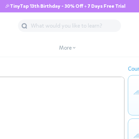
🎉TinyTap 13th Birthday - 30% Off + 7 Days Free Trial
More
Cour