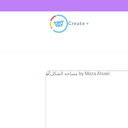
Create
+