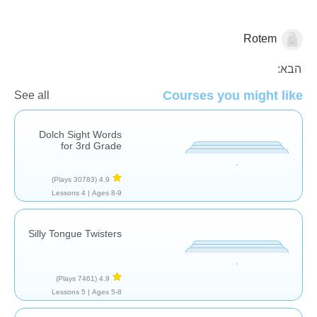
Rotem
הגיה
אוצר מילים
הבא:
Courses you might like
See all
Dolch Sight Words
for 3rd Grade
(30783 Plays)
4.9
4 Lessons
Ages 8-9 |
Silly Tongue Twisters
(7461 Plays)
4.9
5 Lessons
Ages 5-8 |