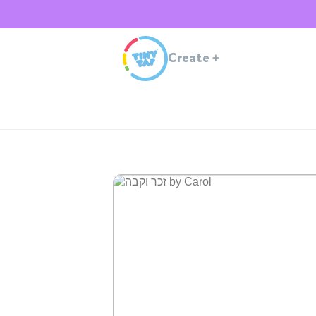
Create
+