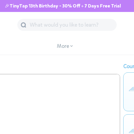
🎉TinyTap 13th Birthday - 30% Off + 7 Days Free Trial
More
Cour