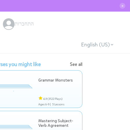
✕
התחברות
English (US)
ses you might like
See all
Grammar Monsters
4.9
(3122 Plays)
Ages 6-9 |
5 Lessons
Mastering Subject-
Verb Agreement