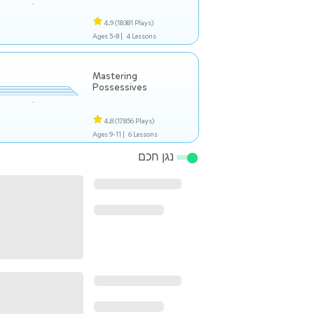
4.9
(18381 Plays)
Ages 5-8 |
4 Lessons
Mastering
Possessives
4.8
(17856 Plays)
Ages 9-11 |
6 Lessons
נגן חכם