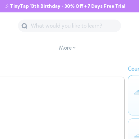
🎉TinyTap 13th Birthday - 30% Off + 7 Days Free Trial
More
Cour