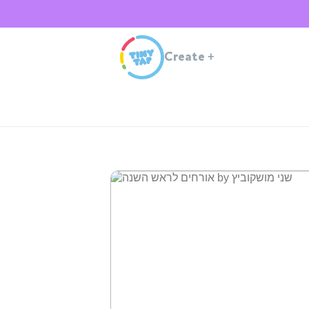
Create
+