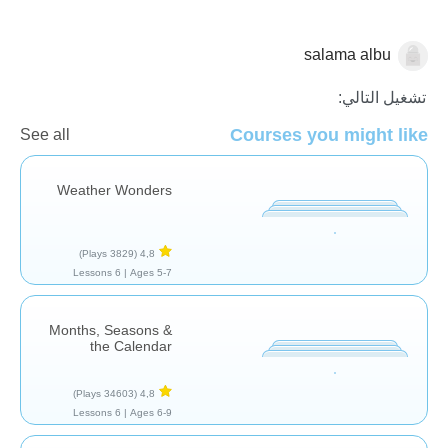
salama albu
الإحساس بالوقت
تشغيل التالي:
Courses you might like
See all
Weather Wonders
(3829 Plays)
4,8
6 Lessons
Ages 5-7 |
Months, Seasons &
the Calendar
(34603 Plays)
4,8
6 Lessons
Ages 6-9 |