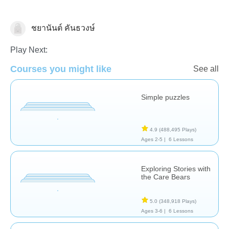
ชยานันต์ คันธวงษ์
Early Childhood
Play Next:
Courses you might like
See all
Simple puzzles
4.9
(488,495 Plays)
Ages 2-5 |
6 Lessons
Exploring Stories with
the Care Bears
5.0
(348,918 Plays)
Ages 3-6 |
6 Lessons