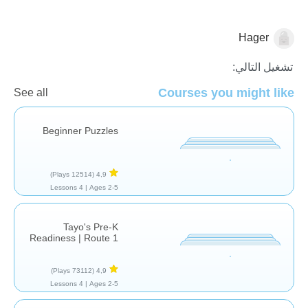
Hager
للمرح فقط
تشغيل التالي:
Courses you might like
See all
Beginner Puzzles
(12514 Plays)
4,9
4 Lessons
Ages 2-5 |
Tayo's Pre-K
Readiness | Route 1
(73112 Plays)
4,9
4 Lessons
Ages 2-5 |