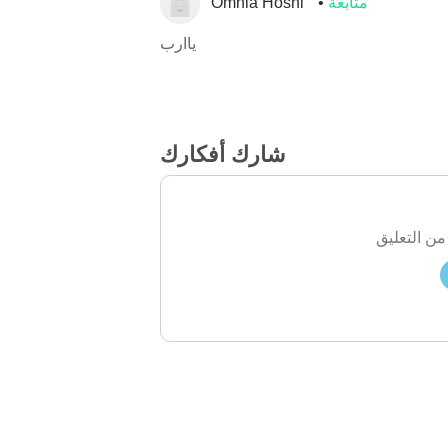
متابعة
Omnia Hosni
ياارب
شارك أفكارك
من التعليق