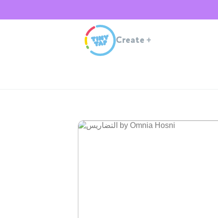
Create
+