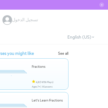
✕
تسجيل الدخول
English (US)
ses you might like
See all
Fractions
4,8
(74156 Plays)
Ages 7+ |
8 Lessons
Let's Learn Fractions