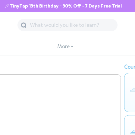
🎉TinyTap 13th Birthday - 30% Off + 7 Days Free Trial
More
Cour