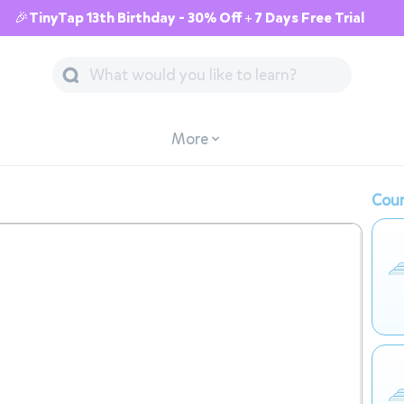
🎉TinyTap 13th Birthday - 30% Off + 7 Days Free Trial
More
Cour