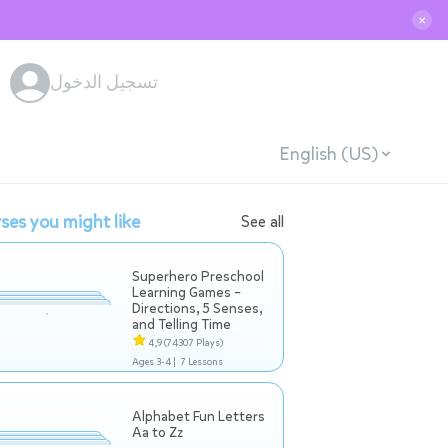
✕
تسجيل الدخول
English (US)
ses you might like
See all
Superhero Preschool
Learning Games –
Directions, 5 Senses,
and Telling Time
4,9
(74307 Plays)
Ages 3-4 |
7 Lessons
Alphabet Fun Letters
Aa to Zz