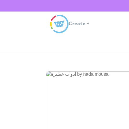
Create
+