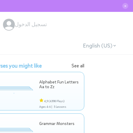
✕
تسجيل الدخول
English (US)
ses you might like
See all
Alphabet Fun Letters
Aa to Zz
4,9
(4398 Plays)
Ages 4-6 |
5 Lessons
Grammar Monsters