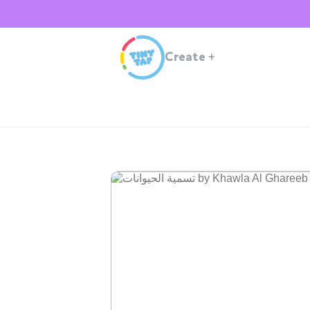
Create
+