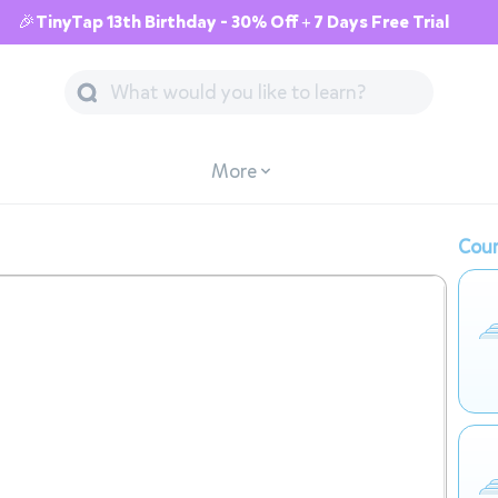
🎉TinyTap 13th Birthday - 30% Off + 7 Days Free Trial
More
Cour