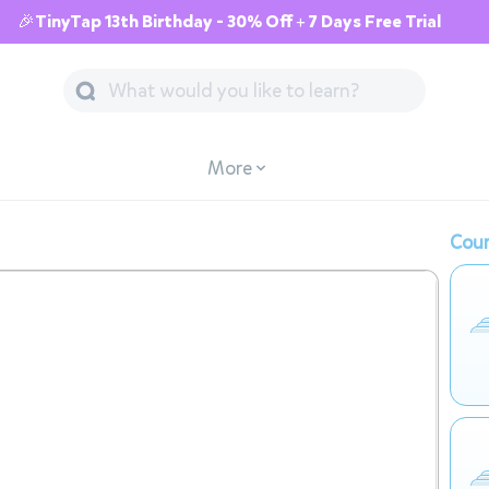
🎉TinyTap 13th Birthday - 30% Off + 7 Days Free Trial
More
Cour