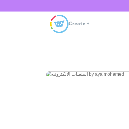
Create
+