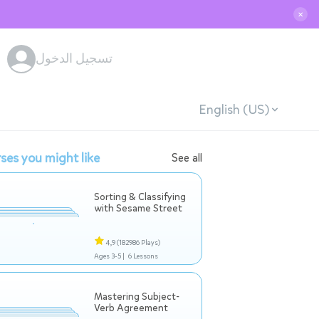
✕
تسجيل الدخول
English (US)
ses you might like
See all
Sorting & Classifying
with Sesame Street
4,9
(182986 Plays)
Ages 3-5 |
6 Lessons
Mastering Subject-
Verb Agreement