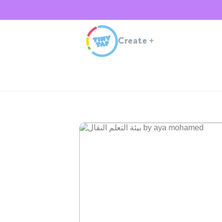
Create
+