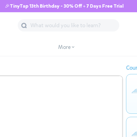
🎉TinyTap 13th Birthday - 30% Off + 7 Days Free Trial
More
Cour