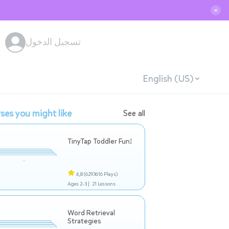
✕
تسجيل الدخول
English (US)
ses you might like
See all
TinyTap Toddler Fun!
4,8
(6293616 Plays)
Ages 2-3 |
21 Lessons
Word Retrieval
Strategies