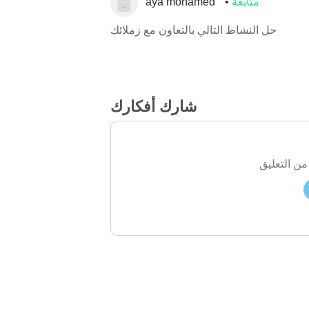
متابعة
aya mohamed
حل النشاط التالي بالتعاون مع زملائك
شارك أفكارك
من التعليق