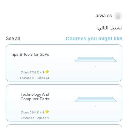
arwa es
مجال التخصص
تشغيل التالي:
Courses you might like
See all
Tips & Tools for SLPs
(17314 Plays)
4,8
9 Lessons
Ages 14+ |
Technology And
Computer Parts
(52444 Plays)
4,8
6 Lessons
Ages 6-9 |