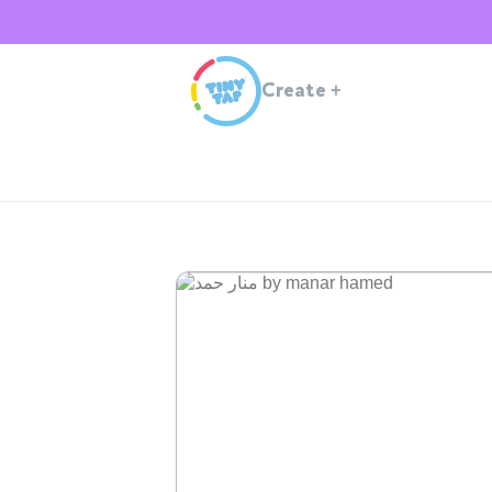
Create
+