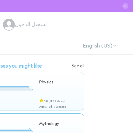
✕
تسجيل الدخول
English (US)
ses you might like
See all
Physics
5,0
(11811 Plays)
Ages 7-8 |
4 Lessons
Mythology