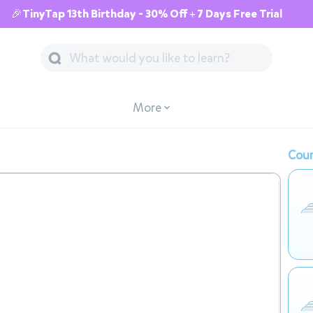
🎉TinyTap 13th Birthday - 30% Off + 7 Days Free Trial
More
Cour