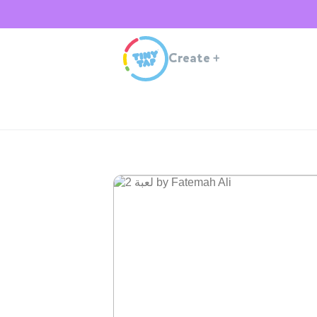
Create
+