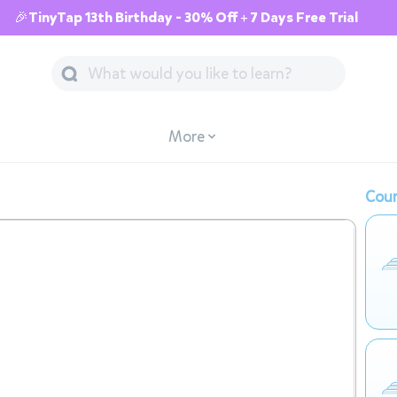
🎉TinyTap 13th Birthday - 30% Off + 7 Days Free Trial
More
Cour