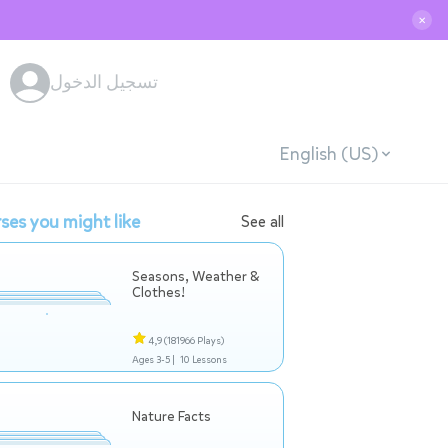
✕
تسجيل الدخول
English (US)
ses you might like
See all
Seasons, Weather &
Clothes!
4,9
(181966 Plays)
Ages 3-5 |
10 Lessons
Nature Facts