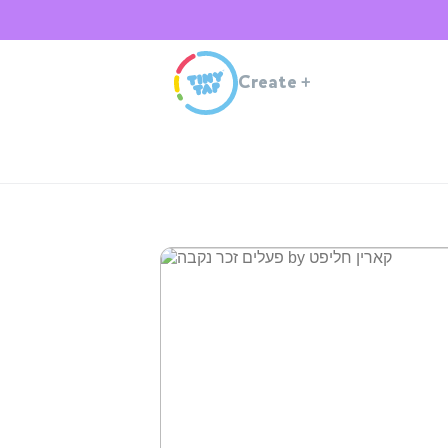
Create
+