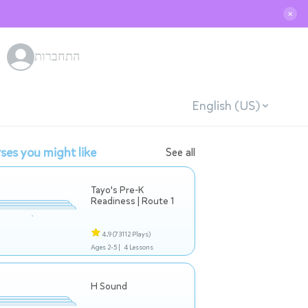
✕
התחברות
English (US)
ses you might like
See all
Tayo's Pre-K
Readiness | Route 1
4.9
(73112 Plays)
Ages 2-5 |
4 Lessons
H Sound