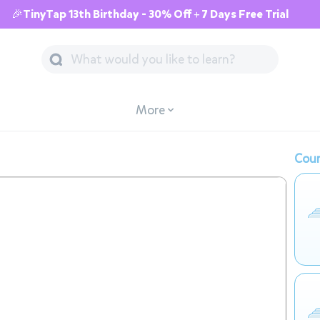
🎉TinyTap 13th Birthday - 30% Off + 7 Days Free Trial
More
Cour