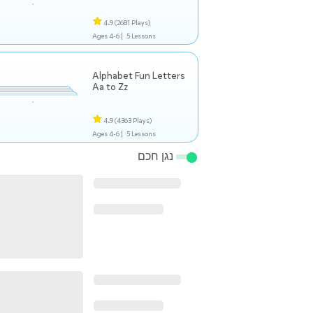
4.9
(2681 Plays)
Ages 4-6 |
5 Lessons
Alphabet Fun Letters
Aa to Zz
4.9
(4363 Plays)
Ages 4-6 |
5 Lessons
נגן חכם