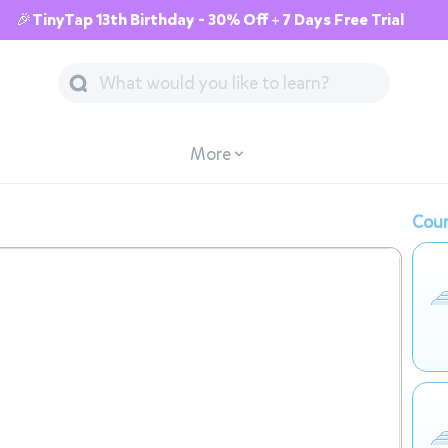
🎉TinyTap 13th Birthday - 30% Off + 7 Days Free Trial
More
Cour