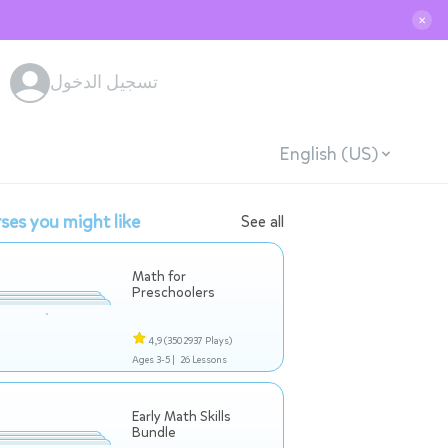
✕
تسجيل الدخول
English (US)
ses you might like
See all
Math for
Preschoolers
4,9
(3502937 Plays)
Ages 3-5 |
26 Lessons
Early Math Skills
Bundle