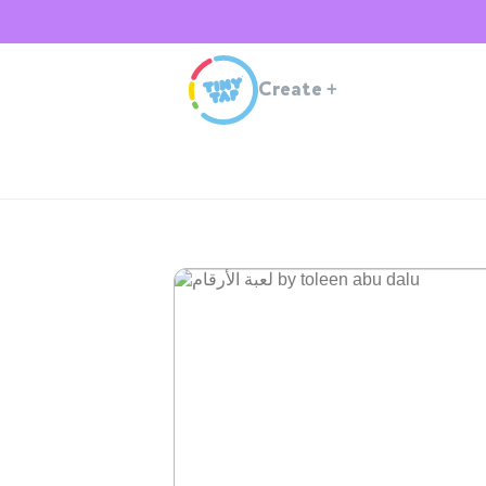
Create
+