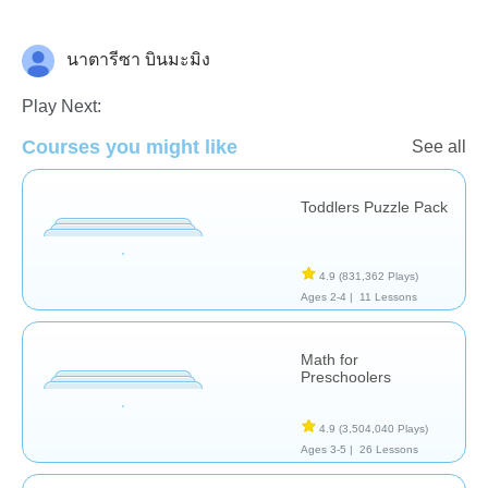
นาตารีซา บินมะมิง
Matching & Sorting
Play Next:
Courses you might like
See all
Toddlers Puzzle Pack
4.9
(831,362 Plays)
Ages 2-4 |
11 Lessons
Math for
Preschoolers
4.9
(3,504,040 Plays)
Ages 3-5 |
26 Lessons