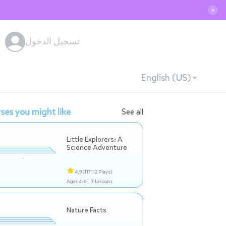
✕
تسجيل الدخول
English (US)
ses you might like
See all
Little Explorers: A
Science Adventure
4,9
(117112 Plays)
Ages 4-6 |
7 Lessons
Nature Facts