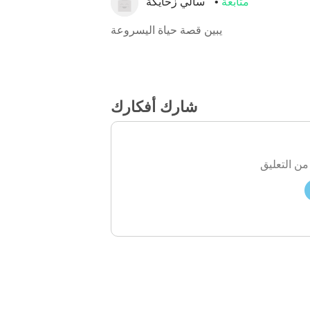
متابعة
سالي زحايكة
يبين قصة حياة اليسروعة
شارك أفكارك
من التعليق