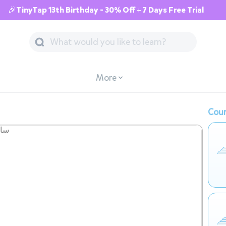
🎉TinyTap 13th Birthday - 30% Off + 7 Days Free Trial
More
Cour