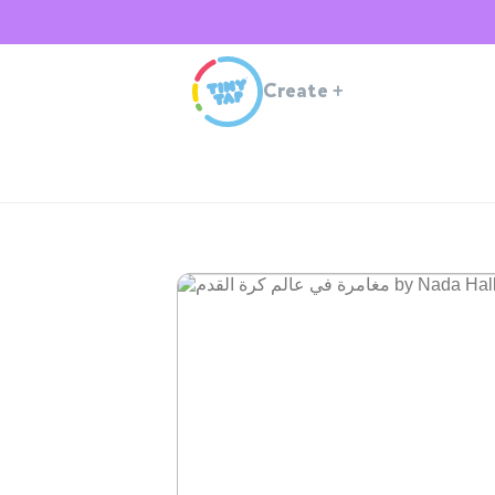
Create
+