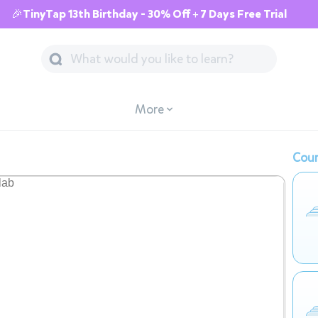
🎉TinyTap 13th Birthday - 30% Off + 7 Days Free Trial
More
Cour