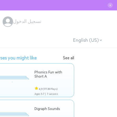
✕
تسجيل الدخول
English (US)
ses you might like
See all
Phonics Fun with
Short A
4,9
(17728 Plays)
Ages 5-7 |
7 Lessons
Digraph Sounds