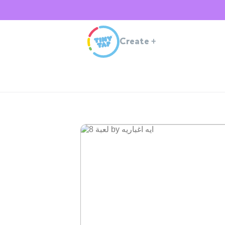
Create
+