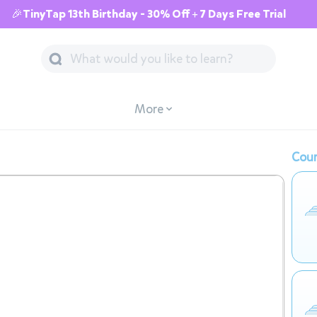
🎉TinyTap 13th Birthday - 30% Off + 7 Days Free Trial
More
Cour