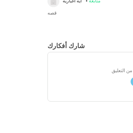
متابعة
ايه اغباريه
قصه
شارك أفكارك
من التعليق