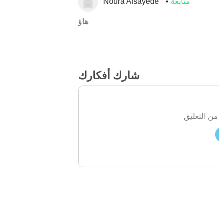
متابعة
Noura Alsayede
هاؤ
شارك أفكارك
من التعليق