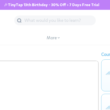
🎉TinyTap 13th Birthday - 30% Off + 7 Days Free Trial
More
Cour