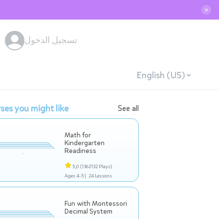
✕
تسجيل الدخول
English (US)
ses you might like
See all
Math for
Kindergarten
Readiness
5,0
(1362132 Plays)
Ages 4-5 |
24 Lessons
Fun with Montessori
Decimal System