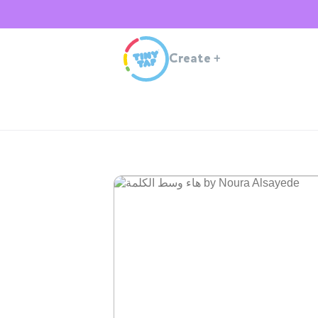
Create
+