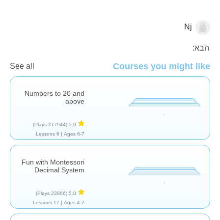
Nj
ערך המקום
הבא:
Courses you might like
See all
Numbers to 20 and
above
(277944 Plays)
5.0
6 Lessons
Ages 6-7 |
Fun with Montessori
Decimal System
(23966 Plays)
5.0
17 Lessons
Ages 4-7 |