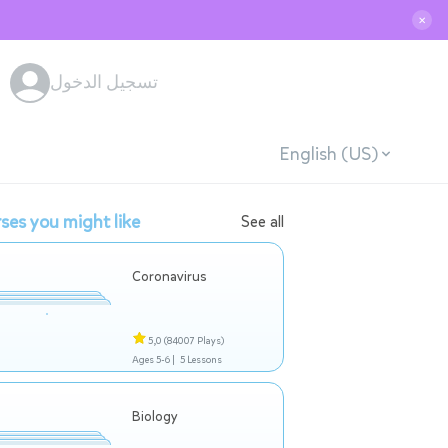
✕
تسجيل الدخول
English (US)
ses you might like
See all
Coronavirus
5,0
(84007 Plays)
Ages 5-6 |
5 Lessons
Biology