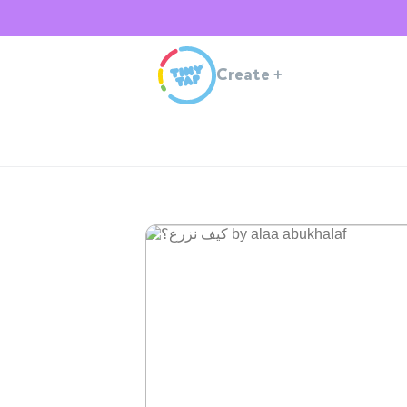
Create
+