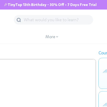
🎉TinyTap 13th Birthday - 30% Off + 7 Days Free Trial
More
Cour