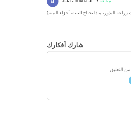
متابعة
alaa abukhalaf
ة البذور، ماذا تحتاج النبتة، أجزاء النبتة)
شارك أفكارك
من التعليق