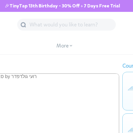
🎉TinyTap 13th Birthday - 30% Off + 7 Days Free Trial
More
Cour