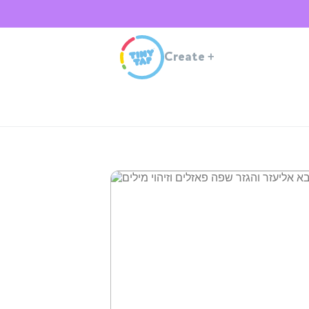
Create
+