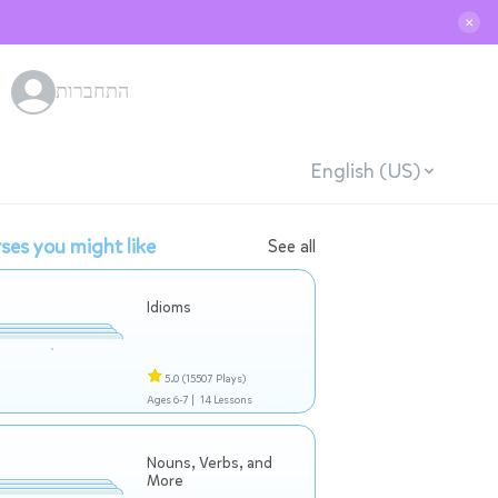
✕
התחברות
English (US)
ses you might like
See all
Idioms
5.0
(15507 Plays)
Ages 6-7 |
14 Lessons
Nouns, Verbs, and
More