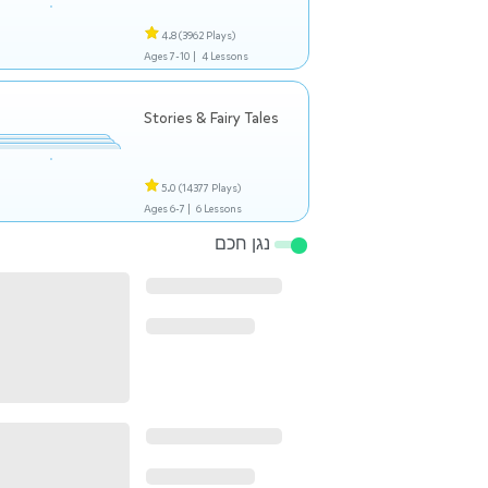
4.8
(3962 Plays)
Ages 7-10 |
4 Lessons
Stories & Fairy Tales
5.0
(14377 Plays)
Ages 6-7 |
6 Lessons
נגן חכם