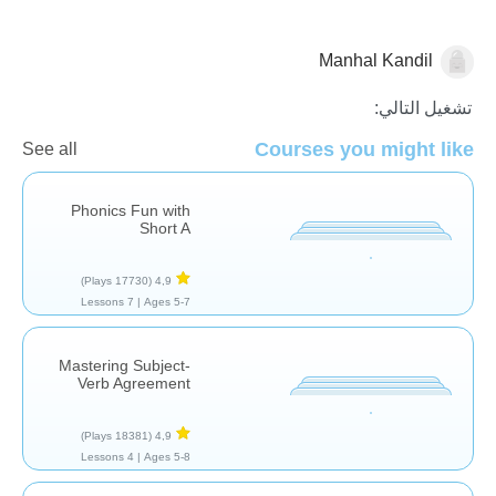
Manhal Kandil
اللغة العربية
تشغيل التالي:
Courses you might like
See all
Phonics Fun with
Short A
(17730 Plays)
4,9
7 Lessons
Ages 5-7 |
Mastering Subject-
Verb Agreement
(18381 Plays)
4,9
4 Lessons
Ages 5-8 |