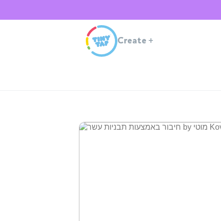
Create
+