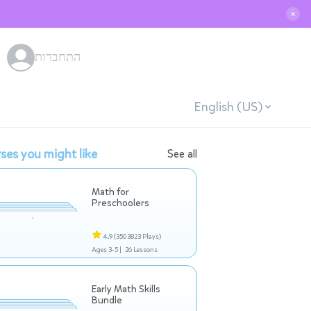
✕
התחברות
English (US)
ses you might like
See all
Math for
Preschoolers
4.9
(3503823 Plays)
Ages 3-5 |
26 Lessons
Early Math Skills
Bundle