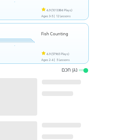
4.9
(1013384 Plays)
Ages 3-5 |
12 Lessons
Fish Counting
4.9
(57965 Plays)
Ages 2-4 |
5 Lessons
נגן חכם