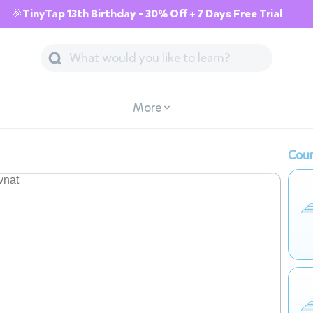
🎉TinyTap 13th Birthday - 30% Off + 7 Days Free Trial
More
Cour