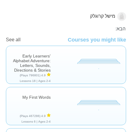
מישל קרוגלק
עברית
אוצר מילים
הבא:
Courses you might like
See all
Early Learners'
Alphabet Adventure:
Letters, Sounds,
Directions & Stories
(796801 Plays)
4.9
18 Lessons
Ages 2-4 |
My First Words
(467286 Plays)
4.9
6 Lessons
Ages 2-4 |