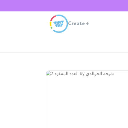
Create
+