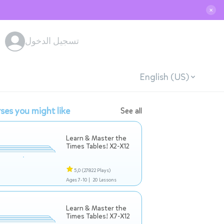
✕
تسجيل الدخول
English (US)
ses you might like
See all
Learn & Master the
Times Tables! X2-X12
5,0
(27822 Plays)
Ages 7-10 |
20 Lessons
Learn & Master the
Times Tables! X7-X12