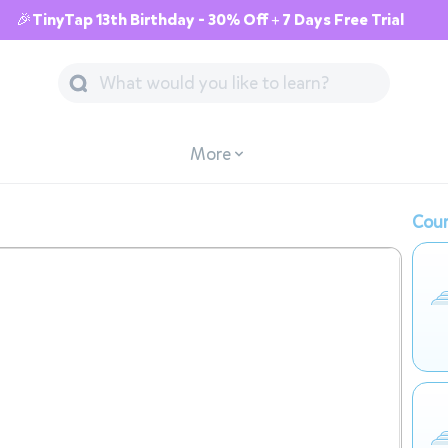
🎉TinyTap 13th Birthday - 30% Off + 7 Days Free Trial
More
Cour