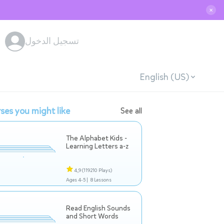
✕
تسجيل الدخول
English (US)
ses you might like
See all
The Alphabet Kids -
Learning Letters a-z
4,9
(119210 Plays)
Ages 4-5 |
8 Lessons
Read English Sounds
and Short Words