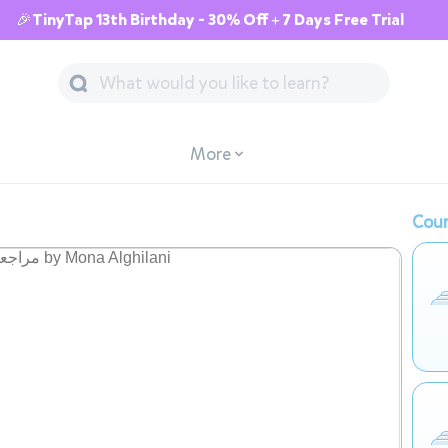
🎉TinyTap 13th Birthday - 30% Off + 7 Days Free Trial
More
Cour