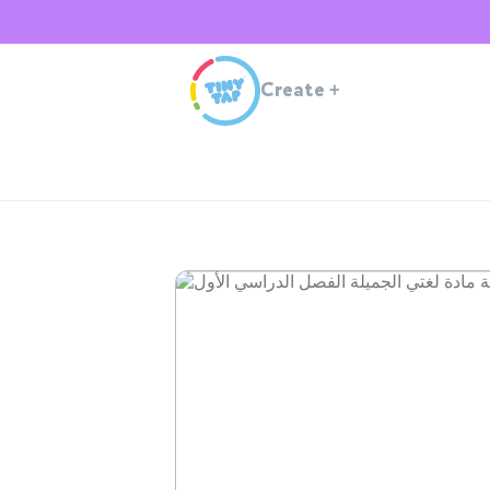
Create
+