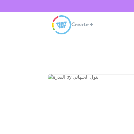
Create
+