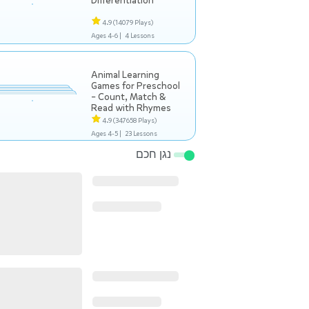
Differentiation
4.9
(14079 Plays)
Ages 4-6 |
4 Lessons
Animal Learning
Games for Preschool
– Count, Match &
Read with Rhymes
4.9
(347658 Plays)
Ages 4-5 |
23 Lessons
נגן חכם