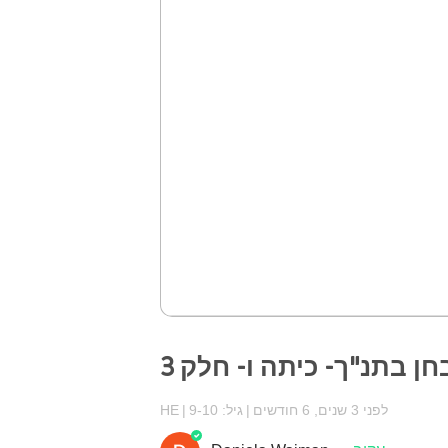
ן בתנ"ך- כיתה ו- חלק 3
לפני 3 שנים, 6 חודשים
גיל: 9-10
HE