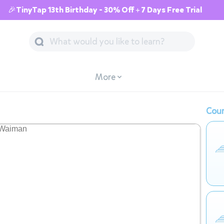
🎉TinyTap 13th Birthday - 30% Off + 7 Days Free Trial
More
Cour