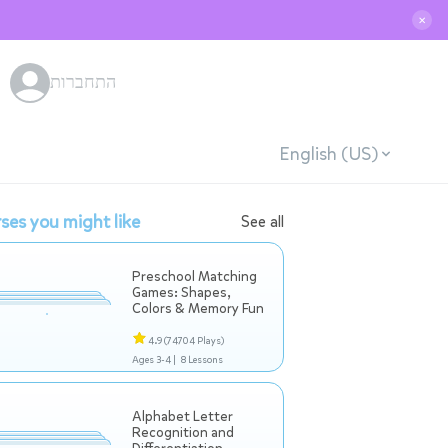
✕
התחברות
English (US)
ses you might like
See all
Preschool Matching
Games: Shapes,
Colors & Memory Fun
4.9
(74704 Plays)
Ages 3-4 |
8 Lessons
Alphabet Letter
Recognition and