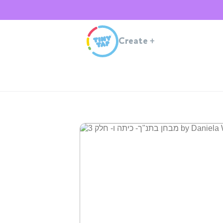
Create
+