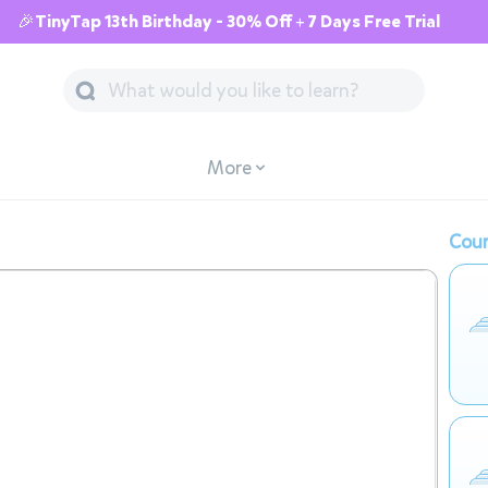
🎉TinyTap 13th Birthday - 30% Off + 7 Days Free Trial
More
Cour