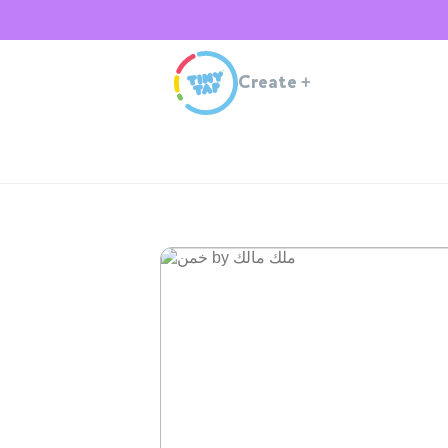
Create
+