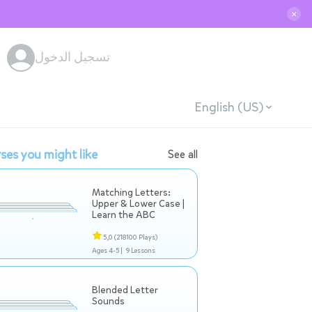
✕
تسجيل الدخول
English (US)
ses you might like
See all
Matching Letters:
Upper & Lower Case |
Learn the ABC
5,0
(218100 Plays)
Ages 4-5 |
9 Lessons
Blended Letter
Sounds