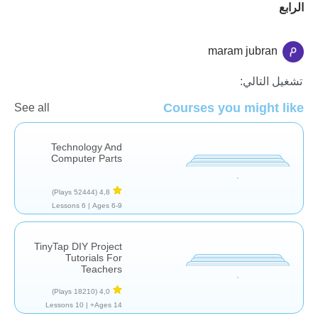
الرابع
maram jubran
التكنولوجيا
تشغيل التالي:
Courses you might like
See all
Technology And
Computer Parts
(52444 Plays)
4,8
6 Lessons
Ages 6-9 |
TinyTap DIY Project
Tutorials For
Teachers
(18210 Plays)
4,0
10 Lessons
Ages 14+ |