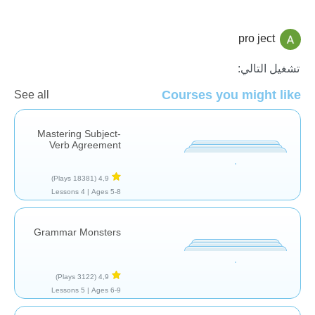
pro ject
نحو
تشغيل التالي:
Courses you might like
See all
Mastering Subject-
Verb Agreement
(18381 Plays)
4,9
4 Lessons
Ages 5-8 |
Grammar Monsters
(3122 Plays)
4,9
5 Lessons
Ages 6-9 |