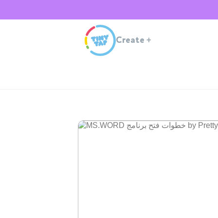
Create
+