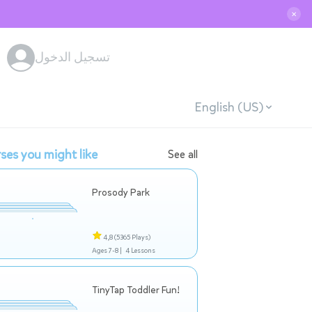
✕
تسجيل الدخول
English (US)
ses you might like
See all
Prosody Park
4,8
(5365 Plays)
Ages 7-8 |
4 Lessons
TinyTap Toddler Fun!