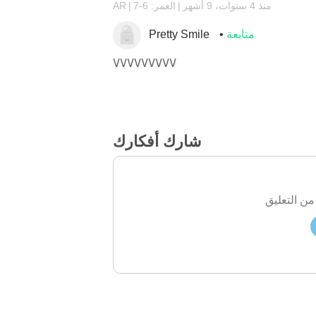
منذ 4 سنوات، 9 أشهر
العمر: 6-7
AR
متابعة
Pretty Smile
VVVVVVVVV
شارك أفكارك
من التعليق