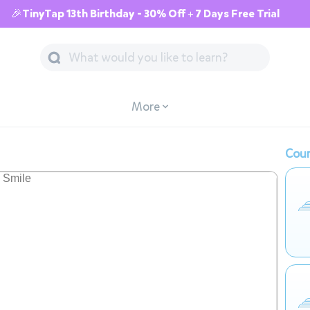
🎉TinyTap 13th Birthday - 30% Off + 7 Days Free Trial
More
Cour