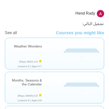
Hend Rady
الإحساس بالوقت
تشغيل التالي:
Courses you might like
See all
Weather Wonders
(3832 Plays)
4,8
6 Lessons
Ages 5-7 |
Months, Seasons &
the Calendar
(34605 Plays)
4,8
6 Lessons
Ages 6-9 |