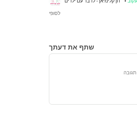
קוב
חן קלימיאן - לדבר עם ילדים
לסופי
שתף את דעתך
תגובה