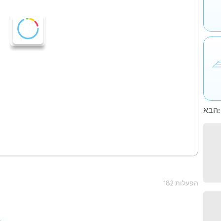
הבא:
182 הפעלות