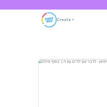
Create
+