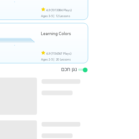
4.9
(1013384 Plays)
Ages 3-5 |
12 Lessons
Learning Colors
4.9
(1154567 Plays)
Ages 2-5 |
20 Lessons
נגן חכם