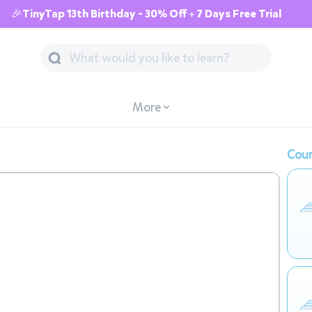
🎉TinyTap 13th Birthday - 30% Off + 7 Days Free Trial
More
Cour