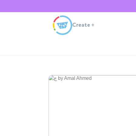
Create
+