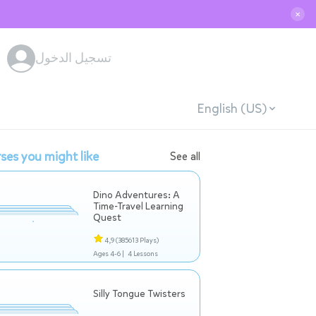
✕
تسجيل الدخول
English (US)
ses you might like
See all
Dino Adventures: A
Time-Travel Learning
Quest
4,9
(385613 Plays)
Ages 4-6 |
4 Lessons
Silly Tongue Twisters