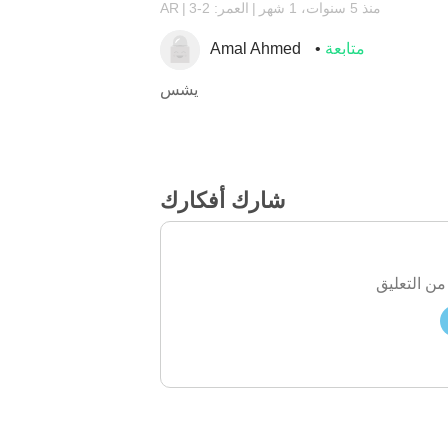
منذ 5 سنوات، 1 شهر
العمر: 2-3
AR
متابعة
Amal Ahmed
يشس
شارك أفكارك
من التعليق