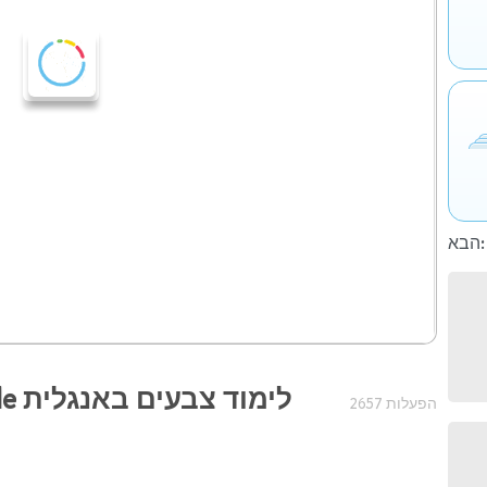
הבא:
rple
2657 הפעלות