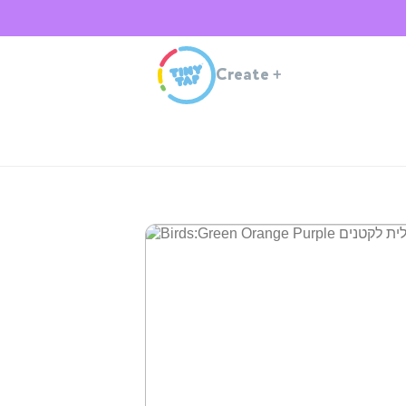
Create
+