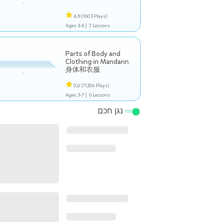
4.9
(1603 Plays)
Ages 3-6 |
7 Lessons
Parts of Body and
Clothing in Mandarin
身体和衣服
5.0
(11206 Plays)
Ages 3-7 |
6 Lessons
נגן חכם