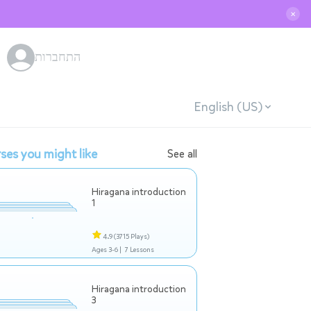
✕
התחברות
English (US)
ses you might like
See all
Hiragana introduction
1
4.9
(3715 Plays)
Ages 3-6 |
7 Lessons
Hiragana introduction
3