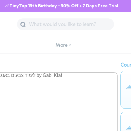
🎉TinyTap 13th Birthday - 30% Off + 7 Days Free Trial
More
Cour