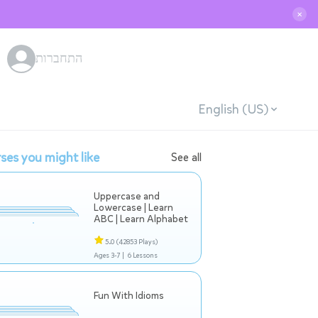
✕
התחברות
English (US)
ses you might like
See all
Uppercase and
Lowercase | Learn
ABC | Learn Alphabet
5.0
(42853 Plays)
Ages 3-7 |
6 Lessons
Fun With Idioms