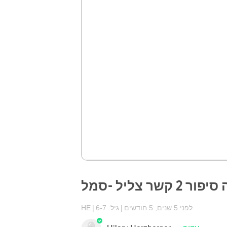
קשר צליל -סמל
לפני 5 שנים, 5 חודשים
גיל: 6-7
HE