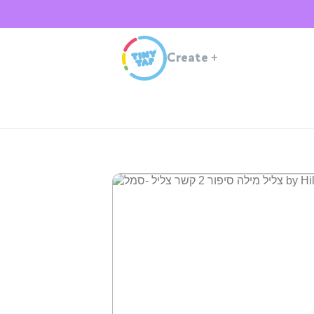
Create
+