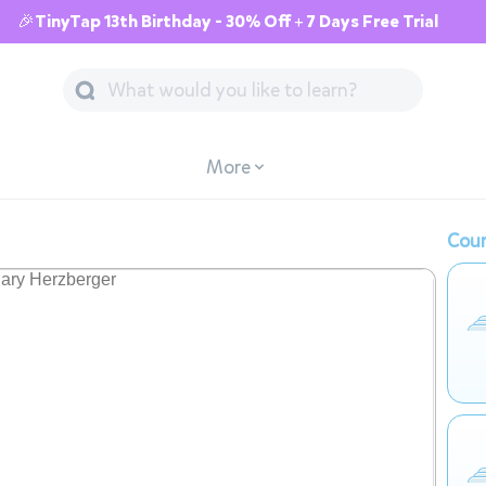
🎉TinyTap 13th Birthday - 30% Off + 7 Days Free Trial
More
Cour