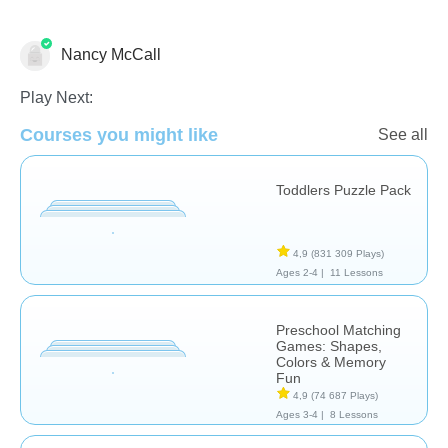
Nancy McCall
Pour le plaisir
Schémas et triage
Formes et couleurs
Play Next:
Courses you might like
See all
Toddlers Puzzle Pack
4,9
(831 309 Plays)
Ages 2-4 |
11 Lessons
Preschool Matching
Games: Shapes,
Colors & Memory
Fun
4,9
(74 687 Plays)
Ages 3-4 |
8 Lessons