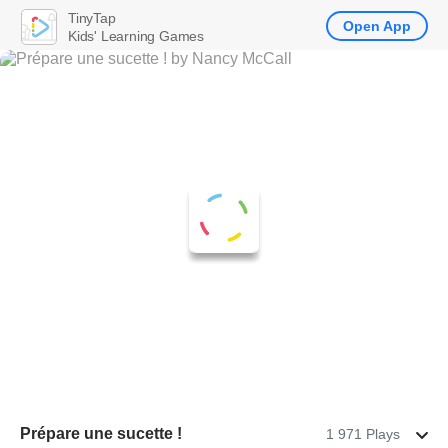
TinyTap
Open App
Kids' Learning Games
Prépare une sucette !
1 971 Plays